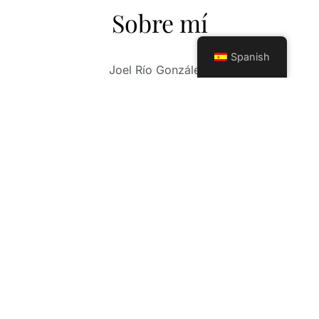
Sobre mí
Spanish
Joel Río González.
Fotógrafo de más de 30 años de carrera
profesional. Su larga trayectoria como
fotógrafo, consiste en un sin número de
experiencias, fotos de boda, comuniones,
sesiones infantiles y un trabajo exquisito en el
mundo, Mis fotos de XV años. Mi trabajo abarca
otros horizontes profesionales en las nuevas
tendencias de la fotografía moderna, sesión
Mama(embarazadas) y eventos a cualquier
nivel, (deportivos, gastronómicos, fiestas
privadas). Contamos con herramientas
profesionales de avanzada tecnología y un
equipo de trabajo, con una sensibilidad,