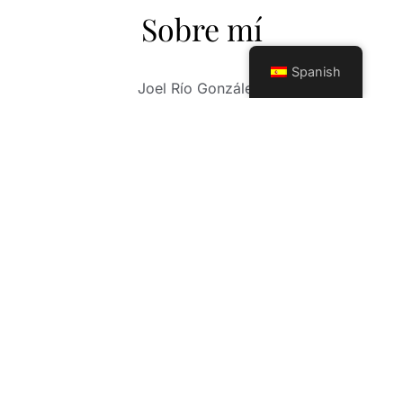
Sobre mí
Spanish
Joel Río González.
Fotógrafo de más de 30 años de carrera
profesional. Su larga trayectoria como
fotógrafo, consiste en un sin número de
experiencias, fotos de boda, comuniones,
sesiones infantiles y un trabajo exquisito en el
mundo, Mis fotos de XV años. Mi trabajo abarca
otros horizontes profesionales en las nuevas
tendencias de la fotografía moderna, sesión
Mama(embarazadas) y eventos a cualquier
nivel, (deportivos, gastronómicos, fiestas
privadas). Contamos con herramientas
profesionales de avanzada tecnología y un
equipo de trabajo, con una sensibilidad,