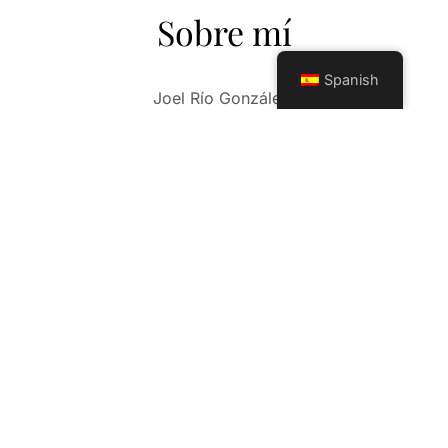
Sobre mí
Spanish
Joel Río González.
Fotógrafo de más de 30 años de carrera
profesional. Su larga trayectoria como
fotógrafo, consiste en un sin número de
experiencias, fotos de boda, comuniones,
sesiones infantiles y un trabajo exquisito en el
mundo, Mis fotos de XV años. Mi trabajo abarca
otros horizontes profesionales en las nuevas
tendencias de la fotografía moderna, sesión
Mama(embarazadas) y eventos a cualquier
nivel, (deportivos, gastronómicos, fiestas
privadas). Contamos con herramientas
profesionales de avanzada tecnología y un
equipo de trabajo, con una sensibilidad,