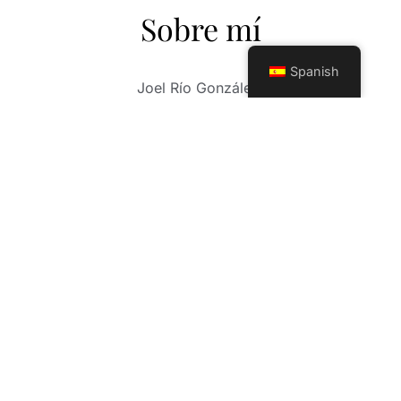
Sobre mí
Spanish
Joel Río González.
Fotógrafo de más de 30 años de carrera
profesional. Su larga trayectoria como
fotógrafo, consiste en un sin número de
experiencias, fotos de boda, comuniones,
sesiones infantiles y un trabajo exquisito en el
mundo, Mis fotos de XV años. Mi trabajo abarca
otros horizontes profesionales en las nuevas
tendencias de la fotografía moderna, sesión
Mama(embarazadas) y eventos a cualquier
nivel, (deportivos, gastronómicos, fiestas
privadas). Contamos con herramientas
profesionales de avanzada tecnología y un
equipo de trabajo, con una sensibilidad,