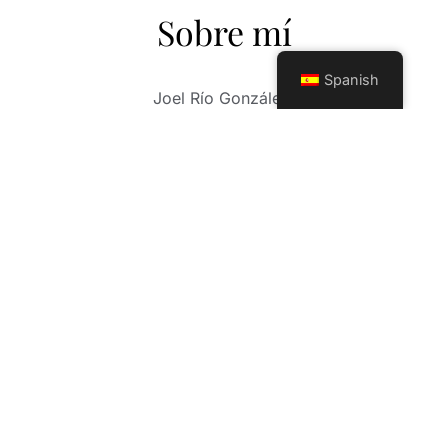
Sobre mí
Spanish
Joel Río González.
Fotógrafo de más de 30 años de carrera
profesional. Su larga trayectoria como
fotógrafo, consiste en un sin número de
experiencias, fotos de boda, comuniones,
sesiones infantiles y un trabajo exquisito en el
mundo, Mis fotos de XV años. Mi trabajo abarca
otros horizontes profesionales en las nuevas
tendencias de la fotografía moderna, sesión
Mama(embarazadas) y eventos a cualquier
nivel, (deportivos, gastronómicos, fiestas
privadas). Contamos con herramientas
profesionales de avanzada tecnología y un
equipo de trabajo, con una sensibilidad,