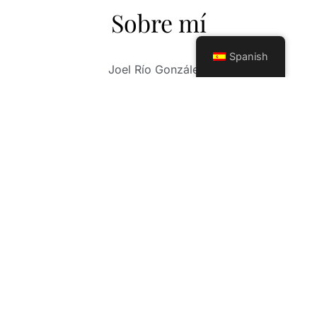
Sobre mí
Spanish
Joel Río González.
Fotógrafo de más de 30 años de carrera
profesional. Su larga trayectoria como
fotógrafo, consiste en un sin número de
experiencias, fotos de boda, comuniones,
sesiones infantiles y un trabajo exquisito en el
mundo, Mis fotos de XV años. Mi trabajo abarca
otros horizontes profesionales en las nuevas
tendencias de la fotografía moderna, sesión
Mama(embarazadas) y eventos a cualquier
nivel, (deportivos, gastronómicos, fiestas
privadas). Contamos con herramientas
profesionales de avanzada tecnología y un
equipo de trabajo, con una sensibilidad,