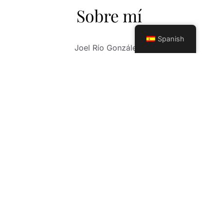
Sobre mí
Spanish
Joel Río González.
Fotógrafo de más de 30 años de carrera
profesional. Su larga trayectoria como
fotógrafo, consiste en un sin número de
experiencias, fotos de boda, comuniones,
sesiones infantiles y un trabajo exquisito en el
mundo, Mis fotos de XV años. Mi trabajo abarca
otros horizontes profesionales en las nuevas
tendencias de la fotografía moderna, sesión
Mama(embarazadas) y eventos a cualquier
nivel, (deportivos, gastronómicos, fiestas
privadas). Contamos con herramientas
profesionales de avanzada tecnología y un
equipo de trabajo, con una sensibilidad,