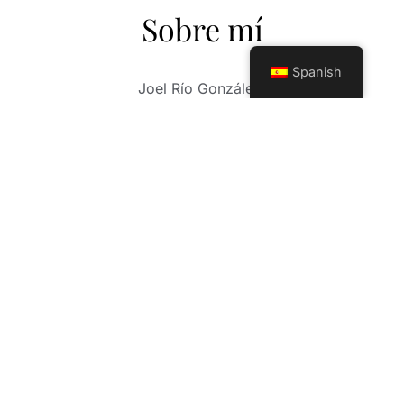
Sobre mí
Spanish
Joel Río González.
Fotógrafo de más de 30 años de carrera
profesional. Su larga trayectoria como
fotógrafo, consiste en un sin número de
experiencias, fotos de boda, comuniones,
sesiones infantiles y un trabajo exquisito en el
mundo, Mis fotos de XV años. Mi trabajo abarca
otros horizontes profesionales en las nuevas
tendencias de la fotografía moderna, sesión
Mama(embarazadas) y eventos a cualquier
nivel, (deportivos, gastronómicos, fiestas
privadas). Contamos con herramientas
profesionales de avanzada tecnología y un
equipo de trabajo, con una sensibilidad,