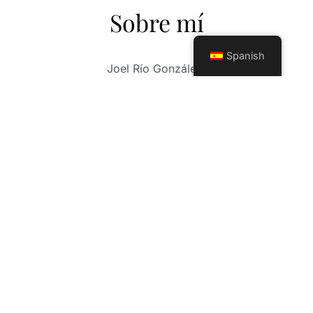
Sobre mí
Spanish
Joel Río González.
Fotógrafo de más de 30 años de carrera
profesional. Su larga trayectoria como
fotógrafo, consiste en un sin número de
experiencias, fotos de boda, comuniones,
sesiones infantiles y un trabajo exquisito en el
mundo, Mis fotos de XV años. Mi trabajo abarca
otros horizontes profesionales en las nuevas
tendencias de la fotografía moderna, sesión
Mama(embarazadas) y eventos a cualquier
nivel, (deportivos, gastronómicos, fiestas
privadas). Contamos con herramientas
profesionales de avanzada tecnología y un
equipo de trabajo, con una sensibilidad,