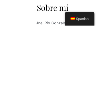
Sobre mí
Spanish
Joel Río González.
Fotógrafo de más de 30 años de carrera
profesional. Su larga trayectoria como
fotógrafo, consiste en un sin número de
experiencias, fotos de boda, comuniones,
sesiones infantiles y un trabajo exquisito en el
mundo, Mis fotos de XV años. Mi trabajo abarca
otros horizontes profesionales en las nuevas
tendencias de la fotografía moderna, sesión
Mama(embarazadas) y eventos a cualquier
nivel, (deportivos, gastronómicos, fiestas
privadas). Contamos con herramientas
profesionales de avanzada tecnología y un
equipo de trabajo, con una sensibilidad,